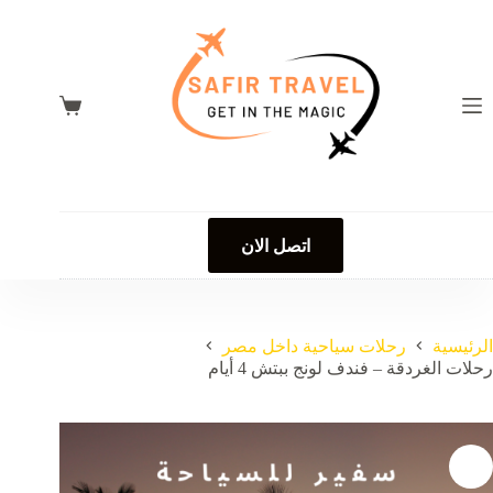
لتجاوز
لى
لمحتوى
عربة
التسوق
اتصل الان
الرئيسية
رحلات سياحية داخل مصر
رحلات الغردقة – فندف لونج ببتش 4 أيام