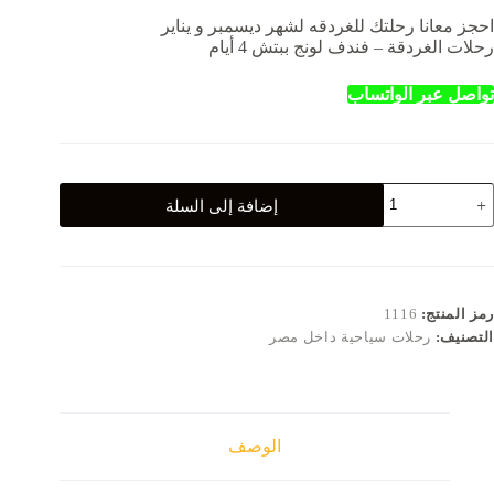
احجز معانا رحلتك للغردقه لشهر ديسمبر و يناير
رحلات الغردقة – فندف لونج ببتش 4 أيام
تواصل عبر الواتساب
مية
إضافة إلى السلة
حلات
لغردقة
ندف
ونج
بتش
رمز المنتج:
1116
التصنيف:
رحلات سياحية داخل مصر
يام
الوصف