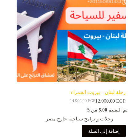
رحلة لبنان – بيروت الحمراء
12.900,00
EGP
14.900,00
EGP
السعر
السعر
الحالي
الأصلي
تم التقييم
5.00
من 5
هو:
هو:
رحلات و برامج سياحية خارج مصر
14.900,00 EGP.
12.900,00 EGP.
إضافة إلى السلة